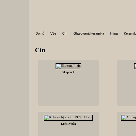
Domů
|
Vše
|
Cín
|
Glazovaná keramika
|
Hlína
|
Kerami
Cín
Skupina I
Krétský býk