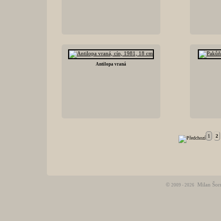
Antilopa vraná
1
2
©
Milan Šor
2009 - 2026