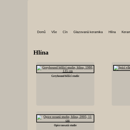
Domů
|
Vše
|
Cín
|
Glazovaná keramika
|
Hlína
|
Keram
Hlína
Greyhound běžící studie
Opice nosatá studie