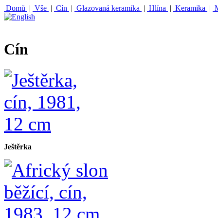
Domů
|
Vše
|
Cín
|
Glazovaná keramika
|
Hlína
|
Keramika
|
M
Cín
Ještěrka