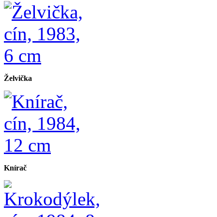
Želvička
Knírač