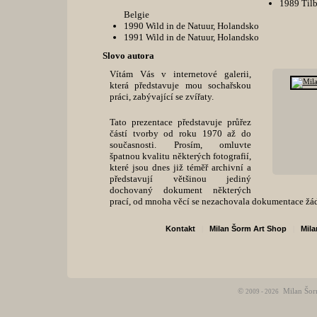
1989 Tilb
Belgie
1990 Wild in de Natuur, Holandsko
1991 Wild in de Natuur, Holandsko
Slovo autora
Vítám Vás v internetové galerii,
která představuje mou sochařskou
práci, zabývající se zvířaty.
Tato prezentace představuje průřez
částí tvorby od roku 1970 až do
současnosti. Prosím, omluvte
špatnou kvalitu některých fotografií,
které jsou dnes již téměř archivní a
představují většinou jediný
dochovaný dokument některých
prací, od mnoha věcí se nezachovala dokumentace žá
Kontakt
|
Milan Šorm Art Shop
|
Mila
©
Milan Šor
2009 - 2026