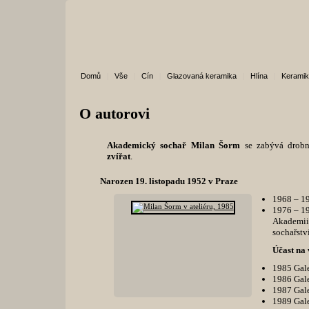
Domů
|
Vše
|
Cín
|
Glazovaná keramika
|
Hlína
|
Kerami
O autorovi
Akademický sochař Milan Šorm
se zabývá drobn
zvířat
.
Narozen 19. listopadu 1952 v Praze
1968 – 1
1976 – 19
Akademii
sochařstv
Účast na
1985 Gale
1986 Gale
1987 Gale
1989 Gale