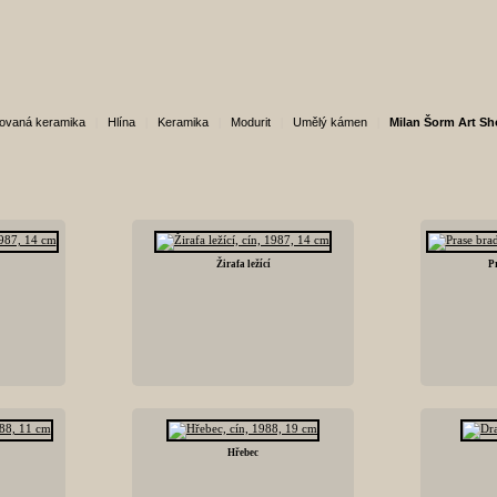
ovaná keramika
|
Hlína
|
Keramika
|
Modurit
|
Umělý kámen
|
Milan Šorm Art S
Žirafa ležící
P
Hřebec