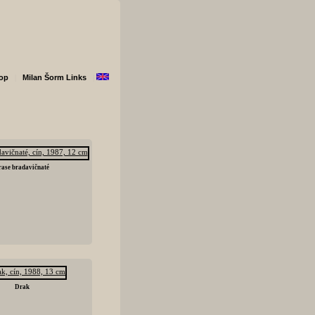
hop
|
Milan Šorm Links
|
rase bradavičnaté
Drak