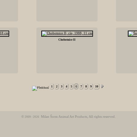
Chobotnice II
1
2
3
4
5
6
7
8
9
10
©
Milan Šorm Animal Art Products
, All rights reserved.
2009 - 2026