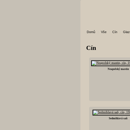
Domů
|
Vše
|
Cín
|
Glaz
Cín
Neapolský mastin
Sedmihlavá saň